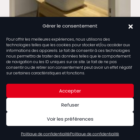
Gérer le consentement
DES MEUBLES SUR-MESURE SELON VOS ENVIES
Pour offrir les meilleures expériences, nous utilisons des
Publié : 29 Nov. 2019
technologies telles que les cookies pour stocker et/ou accéder aux
informations des appareils. Le fait de consentir à ces technologies
nous permettra de traiter des données telles que le comportement
de navigation ou les ID uniques sur ce site. Le fait de ne pas
consentir ou de retirer son consentement peut avoir un effet négatif
sur certaines caractéristiques et fonctions.
Accepter
LA MAISON DU BÂTIMENT
Refuser
13 Rue Jean Claude Calvez
•
29600 Saint Martin des
Champs
•
Tel : 02 98 88 44 16
Voir les préférences
©2026
-
La Maison du Bâtiment
|
Mentions Légales
|
Politique de
Politique de confidentialité
Politique de confidentialité
confidentialité
|
Plan du site
|
Une réalisation Appaloosa